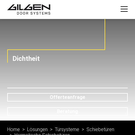
Dichtheit
Offerteanfrage
Beratung
Home
Lösungen
Türsysteme
Schiebetüren