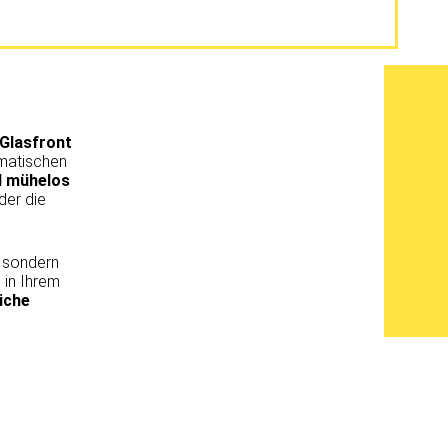
Glasfront
matischen
d mühelos
der die
, sondern
 in Ihrem
iche