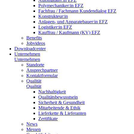
Automatiker:in EFZ
Polymechaniker:in EFZ
Fachfrau / Fachmann Kundendialog EFZ
Konstrukteur:in
Anlagen- und Apparatebauer:in EFZ
Logistiker:in EFZ
Kauffrau / Kaufmann (KV) EFZ
Benefits
Jobvideos
Downloadcenter
Unternehmen
Unternehmen
Standorte
Ansprechpartner
Kontaktformular
Qualität
Qualität
Nachhaltigkeit
Qualitätsbewusstsein
Sicherheit & Gesundheit
Mitarbeitende & Ethik
Lieferkette & Lieferanten
Zertifikate
News
Messen