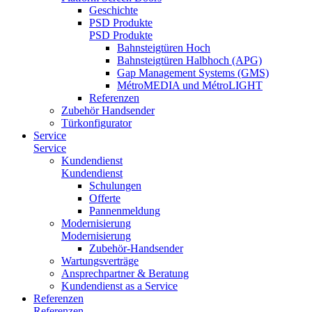
Geschichte
PSD Produkte
PSD Produkte
Bahnsteigtüren Hoch
Bahnsteigtüren Halbhoch (APG)
Gap Management Systems (GMS)
MétroMEDIA und MétroLIGHT
Referenzen
Zubehör Handsender
Türkonfigurator
Service
Service
Kundendienst
Kundendienst
Schulungen
Offerte
Pannenmeldung
Modernisierung
Modernisierung
Zubehör-Handsender
Wartungsverträge
Ansprechpartner & Beratung
Kundendienst as a Service
Referenzen
Referenzen