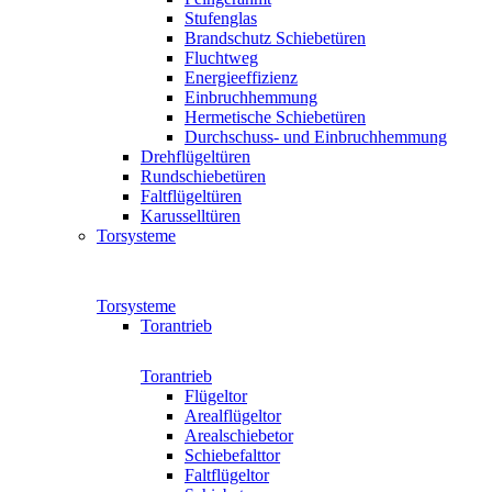
Stufenglas
Brandschutz Schiebetüren
Fluchtweg
Energieeffizienz
Einbruchhemmung
Hermetische Schiebetüren
Durchschuss- und Einbruchhemmung
Drehflügeltüren
Rundschiebetüren
Faltflügeltüren
Karusselltüren
Torsysteme
Torsysteme
Torantrieb
Torantrieb
Flügeltor
Arealflügeltor
Arealschiebetor
Schiebefalttor
Faltflügeltor