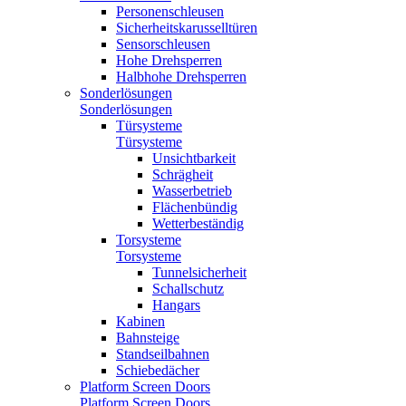
Personenschleusen
Sicherheitskarusselltüren
Sensorschleusen
Hohe Drehsperren
Halbhohe Drehsperren
Sonderlösungen
Sonderlösungen
Türsysteme
Türsysteme
Unsichtbarkeit
Schrägheit
Wasserbetrieb
Flächenbündig
Wetterbeständig
Torsysteme
Torsysteme
Tunnelsicherheit
Schallschutz
Hangars
Kabinen
Bahnsteige
Standseilbahnen
Schiebedächer
Platform Screen Doors
Platform Screen Doors