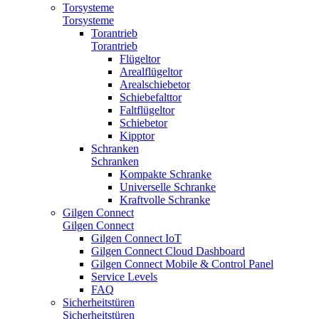
Torsysteme
Torsysteme
Torantrieb
Torantrieb
Flügeltor
Arealflügeltor
Arealschiebetor
Schiebefalttor
Faltflügeltor
Schiebetor
Kipptor
Schranken
Schranken
Kompakte Schranke
Universelle Schranke
Kraftvolle Schranke
Gilgen Connect
Gilgen Connect
Gilgen Connect IoT
Gilgen Connect Cloud Dashboard
Gilgen Connect Mobile & Control Panel
Service Levels
FAQ
Sicherheitstüren
Sicherheitstüren