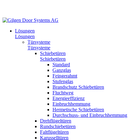
Lösungen
Lösungen
Türsysteme
Türsysteme
Schiebetüren
Schiebetüren
Standard
Ganzglas
Feingerahmt
Stufenglas
Brandschutz Schiebetüren
Fluchtweg
Energieeffizienz
Einbruchhemmung
Hermetische Schiebetüren
Durchschuss- und Einbruchhemmung
Drehflügeltüren
Rundschiebetüren
Faltflügeltüren
Karusselltüren