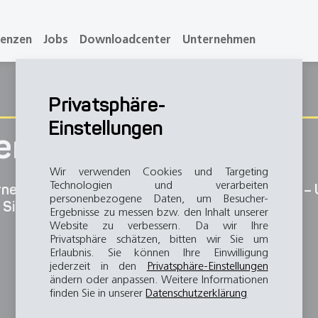
renzen
Jobs
Downloadcenter
Unternehmen
Privatsphäre-
Einstellungen
er PSD
Wir verwenden Cookies und Targeting
Technologien und verarbeiten
ne weiter. Fragen, Anliegen, Probleme, Wünsche – 
personenbezogene Daten, um Besucher-
 Sie also nicht, uns zu kontaktieren.
Ergebnisse zu messen bzw. den Inhalt unserer
Website zu verbessern. Da wir Ihre
Privatsphäre schätzen, bitten wir Sie um
Erlaubnis. Sie können Ihre Einwilligung
jederzeit in den
Privatsphäre-Einstellungen
ändern oder anpassen. Weitere Informationen
finden Sie in unserer
Datenschutzerklärung