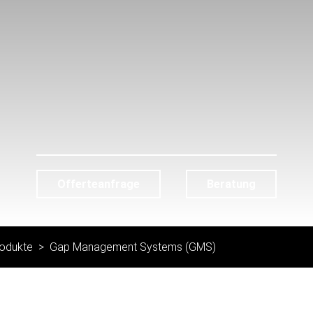
Offerteanfrage
Beratung
odukte
Gap Management Systems (GMS)