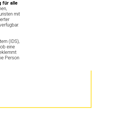
für alle
hen,
risten mit
erter
verfügbar.
tem (IDS),
 ob eine
geklemmt
die Person