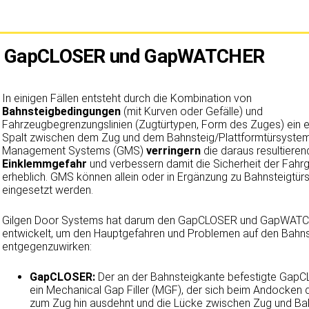
GapCLOSER und GapWATCHER
In einigen Fällen entsteht durch die Kombination von
Bahnsteigbedingungen
(mit Kurven oder Gefälle) und
Fahrzeugbegrenzungslinien (Zugtürtypen, Form des Zuges) ein e
Spalt zwischen dem Zug und dem Bahnsteig/Plattformtürsyste
Management Systems (GMS)
verringern
die daraus resultiere
Einklemmgefahr
und verbessern damit die Sicherheit der Fahr
erheblich. GMS können allein oder in Ergänzung zu Bahnsteigtü
eingesetzt werden.
Gilgen Door Systems hat darum den GapCLOSER und GapWAT
entwickelt, um den Hauptgefahren und Problemen auf den Bahn
entgegenzuwirken:
GapCLOSER:
Der an der Bahnsteigkante befestigte GapC
ein Mechanical Gap Filler (MGF), der sich beim Andocken
zum Zug hin ausdehnt und die Lücke zwischen Zug und Ba