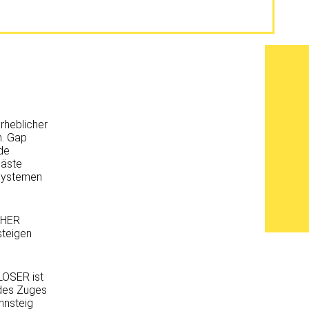
rheblicher
m. Gap
nde
gäste
rsystemen
CHER
steigen
LOSER ist
 des Zuges
hnsteig